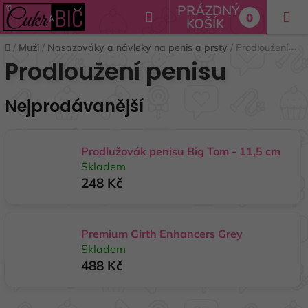
Přejít
PRÁZDNÝ
Hledat
0
na
KOŠÍK
NÁKUPNÍ
obsah
Domů
/
Muži
/
Nasazováky a návleky na penis a prsty
/
Prodloužení penisu
KOŠÍK
Prodloužení penisu
Nejprodávanější
Prodlužovák penisu Big Tom - 11,5 cm
Skladem
248 Kč
Premium Girth Enhancers Grey
Skladem
488 Kč