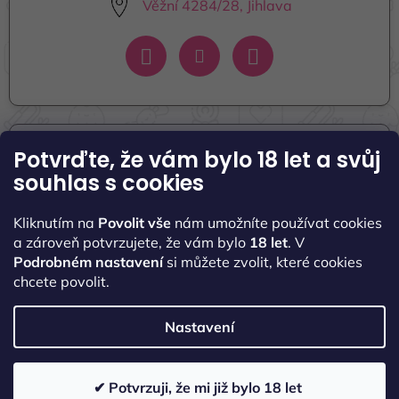
Věžní 4284/28, Jihlava
Potvrďte, že vám bylo 18 let
a svůj
Informace pro vás
souhlas s cookies
Seznamte se s námi
Kliknutím na
Povolit vše
nám umožníte používat cookies
Naše kontakty
a zároveň potvrzujete, že vám bylo
18 let
. V
Podrobném nastavení
si můžete zvolit, které cookies
Obchodní podmínky
chcete povolit.
Podmínky ochrany osobních údajů
Nastavení
✔ Potvrzuji, že mi již bylo 18 let