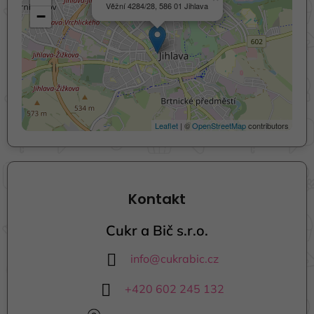
Věžní 4284/28, 586 01 Jihlava
−
Leaflet
| ©
OpenStreetMap
contributors
Kontakt
Cukr a Bič s.r.o.
info
@
cukrabic.cz
+420 602 245 132