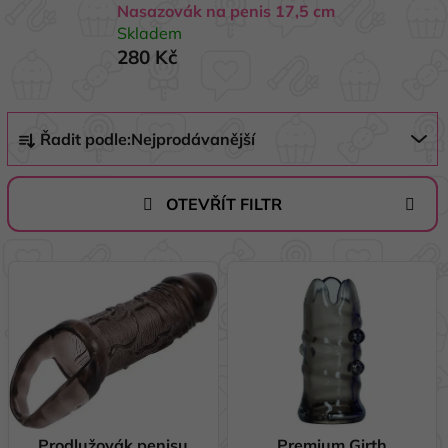
Nasazovák na penis 17,5 cm
Skladem
280 Kč
Ř
Řadit podle:
Nejprodávanější
a
z
e
OTEVŘÍT FILTR
n
í
V
p
ý
r
p
o
i
d
s
u
p
k
r
t
o
Prodlužovák penisu
Premium Girth