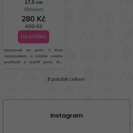
17,5 cm
Skladem
280 Kč
490 Kč
DO KOŠÍKU
Nasazovák na penis. S tímto
nasazovákem si můžete snadno
prodloužit a rozšířit penis, díky
kterému si vy i vaše partnerka
užijete ještě větší uspokojení v
3
položek celkem
sexuálním životě. Snadno
O
omyvatelný.
v
l
Z
á
á
d
p
a
Instagram
a
c
t
í