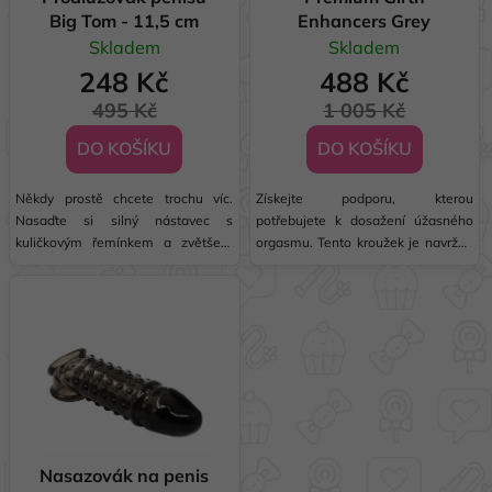
ů
Big Tom - 11,5 cm
Enhancers Grey
d
Skladem
Skladem
u
248 Kč
488 Kč
k
t
495 Kč
1 005 Kč
ů
DO KOŠÍKU
DO KOŠÍKU
Někdy prostě chcete trochu víc.
Získejte podporu, kterou
Nasaďte si silný nástavec s
potřebujete k dosažení úžasného
kuličkovým řemínkem a zvětšete
orgasmu. Tento kroužek je navržen
délku a tloušťku. Měkká a ohebná
tak, aby vás pevně držel! Dokonalé
objímka, která těsně obepíná hřídel,
padnutí je obrovskou výhodou.
se díky své značné velikosti
Zvětšený obvod znamená extra
prodlužuje o šest centimetrů od
potěšení - najdete přesně to, co
základny...
potřebujete ke...
Nasazovák na penis