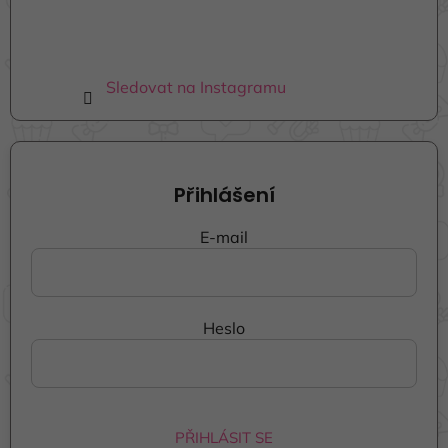
u
Sledovat na Instagramu
Přihlášení
E-mail
Heslo
PŘIHLÁSIT SE