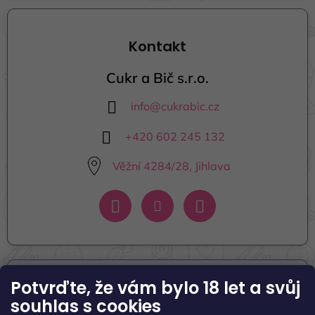
Kontakt
Cukr a Bič s.r.o.
info
@
cukrabic.cz
+420 602 245 132
Věžní 4284/28, Jihlava
Potvrďte, že vám bylo 18 let
a svůj
Informace pro vás
souhlas s cookies