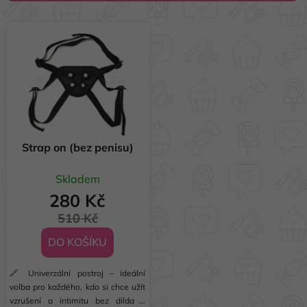
í
V
p
ý
r
p
o
i
d
s
u
p
k
r
t
o
Strap on (bez penisu)
ů
d
Skladem
u
280 Kč
k
t
510 Kč
ů
DO KOŠÍKU
🔗 Univerzální postroj – ideální
volba pro každého, kdo si chce užít
vzrušení a intimitu bez dilda v