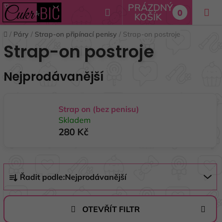
Přejít
PRÁZDNÝ
Hledat
0
na
KOŠÍK
NÁKUPNÍ
obsah
Domů
/
Páry
/
Strap-on připínací penisy
/
Strap-on postroje
KOŠÍK
Strap-on postroje
Nejprodávanější
Strap on (bez penisu)
Skladem
280 Kč
Ř
Řadit podle:
Nejprodávanější
a
z
e
OTEVŘÍT FILTR
n