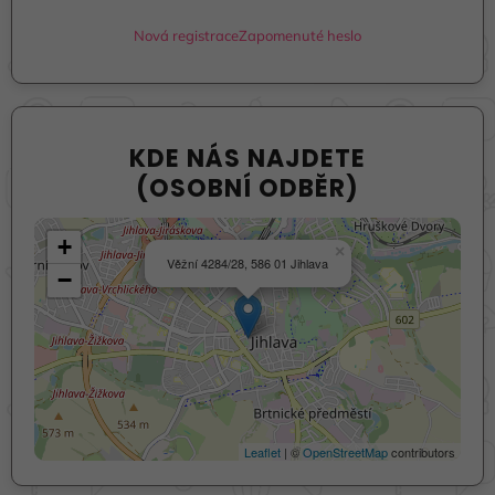
Nová registrace
Zapomenuté heslo
KDE NÁS NAJDETE
(OSOBNÍ ODBĚR)
+
×
Věžní 4284/28, 586 01 Jihlava
−
Leaflet
| ©
OpenStreetMap
contributors