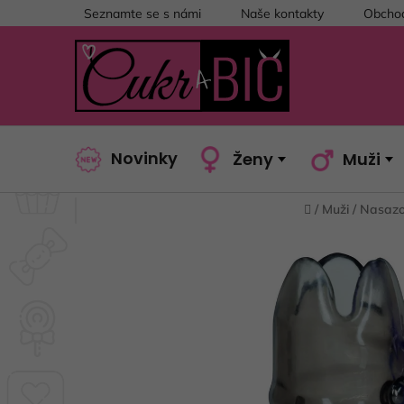
Přejít
Seznamte se s námi
Naše kontakty
Obchod
na
obsah
Novinky
Ženy
Muži
Domů
/
Muži
/
Nasazo