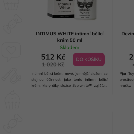
INTIMUS WHITE intimní bělící
Dezin
krém 50 ml
Skladem
512 Kč
2
DO KOŠÍKU
1 020 Kč
Intimní bělící krém, nové, jemnější složení se
Pjur Toy
stejnou účinností jako tento intimní bělící
prostřed
krém, který díky složce Sepiwhite™ zajišťuje
hračky
světlejší odstín pokožky v intimních partiích.
bezpeč
Jedna dávka obsahuje ± 50 dávek přípravku.
Dezinfe
použitím 