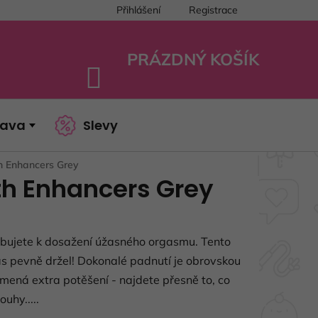
Přihlášení
Registrace
PRÁZDNÝ KOŠÍK
NÁKUPNÍ
KOŠÍK
bava
Slevy
h Enhancers Grey
th Enhancers Grey
řebujete k dosažení úžasného orgasmu. Tento
ás pevně držel! Dokonalé padnutí je obrovskou
ená extra potěšení - najdete přesně to, co
uhy.....