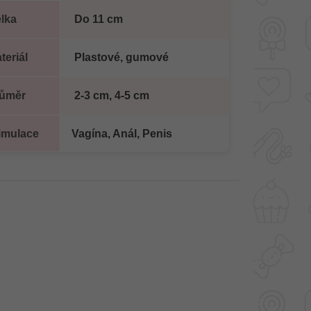
lka
Do 11 cm
teriál
Plastové, gumové
ůměr
2-3 cm, 4-5 cm
imulace
Vagína, Anál, Penis