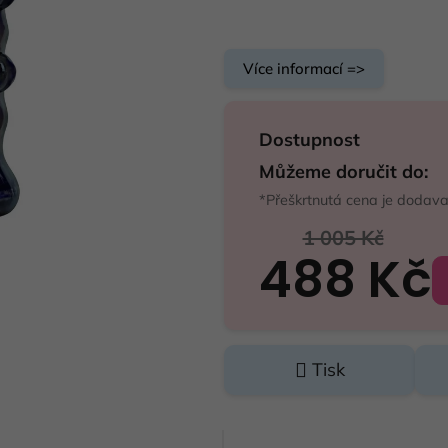
Více informací =>
Dostupnost
Můžeme doručit do:
*Přeškrtnutá cena je dodav
1 005 Kč
488 Kč
Měrná cena:
Tisk