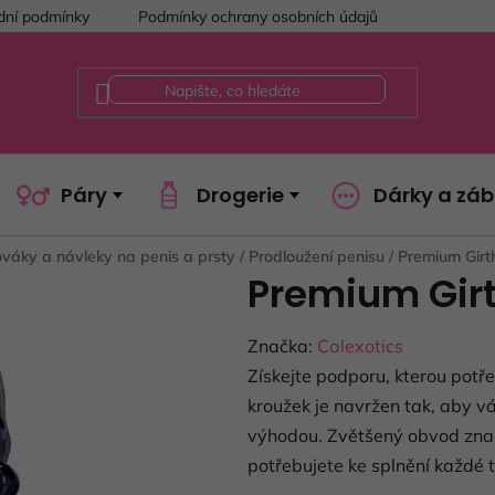
ní podmínky
Podmínky ochrany osobních údajů
Páry
Drogerie
Dárky a zá
váky a návleky na penis a prsty
/
Prodloužení penisu
/
Premium Girt
Premium Gir
Značka:
Calexotics
Získejte podporu, kterou pot
kroužek je navržen tak, aby v
výhodou. Zvětšený obvod znam
potřebujete ke splnění každé to