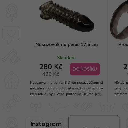
Nasazovák na penis 17,5 cm
Prod
Skladem
280 Kč
2
DO KOŠÍKU
490 Kč
Nasazovák na penis. S tímto nasazovákem si
Někdy p
můžete snadno prodloužit a rozšířit penis, díky
silný n
kterému si vy i vaše partnerka užijete ještě
zvětšet
větší uspokojení v sexuálním životě. Snadno
objímka,
omyvatelný.
své zna
Z
centimet
á
Instagram
p