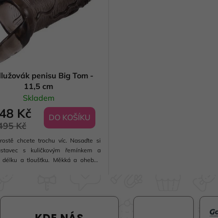
lužovák penisu Big Tom -
11,5 cm
Skladem
48 Kč
DO KOŠÍKU
495 Kč
rostě chcete trochu víc. Nasaďte si
ástavec s kuličkovým řemínkem a
e délku a tloušťku. Měkká a ohebná
 která těsně obepíná hřídel, se díky
čné velikosti prodlužuje o šest
rů od základny...