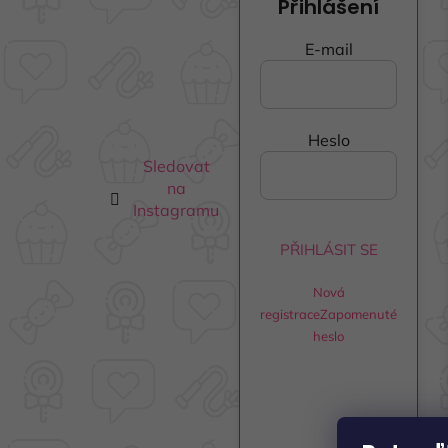
Přihlášení
a
t
E-mail
í
Heslo
Sledovat
na
Instagramu
PŘIHLÁSIT SE
Nová
registrace
Zapomenuté
heslo