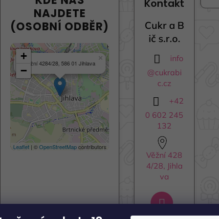
KDE NÁS
Kontakt
NAJDETE
(OSOBNÍ ODBĚR)
Cukr a B
ič s.r.o.
+
info
×
Věžní 4284/28, 586 01 Jihlava
−
@
cukrabi
c.cz
+42
0 602 245
132
Leaflet
| ©
OpenStreetMap
contributors
Věžní 428
4/28, Jihla
va