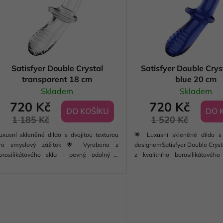
Satisfyer Double Crystal
Satisfyer Double Cryst
transparent 18 cm
blue 20 cm
Skladem
Skladem
720 Kč
720 Kč
DO KOŠÍKU
DO 
1 185 Kč
1 520 Kč
uxusní skleněné dildo s dvojitou texturou
🌟 Luxusní skleněné dildo s
ro smyslový zážitek 🌟 Vyrobeno z
designemSatisfyer Double Cryst
orosilikátového skla – pevný, odolný a
z kvalitního borosilikátového
ezpečný materiál🔥 Teplotně odolné – lze
zajišťuje odolnost vůči teplu a
ahřát teplou vodou nebo ochladit pro různé
umožňuje intenzivní stimulac
timulační efekty🔄 Oboustranné...
odlišným texturám na každé...