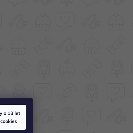
bylo 18 let
 cookies