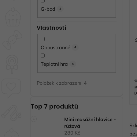
G-bod
2
Vlastnosti
Oboustranné
4
Teplotní hra
4

Položek k zobrazení:
4
s
D
v
Top 7 produktů
o
u
Mini masážní hlavice -
Skl
růžová
280 Kč
bez