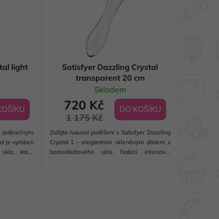
p
r
o
d
u
k
al light
Satisfyer Dazzling Crystal
transparent 20 cm
t
Skladem
ů
720 Kč
KOŠÍKU
DO KOŠÍKU
1 175 Kč
 jedinečným
Zažijte luxusní potěšení s Satisfyer Dazzling
al je vyroben
Crystal 1 – elegantním skleněným dildem z
 skla, které
borosilikátového skla. Nabízí intenzivní
 chladu. Sklo
vaginální a G-bodovou stimulaci díky dvěma
i díky dvěma
odlišným texturám. Je ideální pro teplotní
hrátky, snadno se...