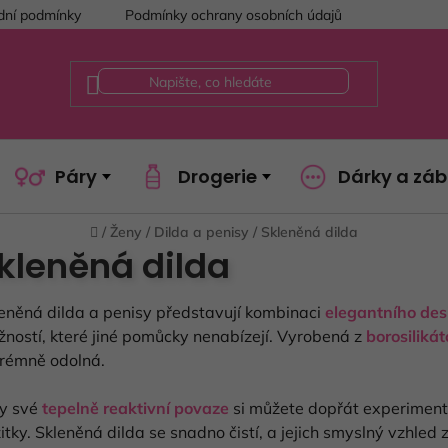
ní podmínky
Podmínky ochrany osobních údajů
Páry
Drogerie
Dárky a zá
Domů
/
Ženy
/
Dilda a penisy
/
Skleněná dilda
kleněná dilda
eněná dilda a penisy představují kombinaci
elegantního de
ností, které jiné pomůcky nenabízejí. Vyrobená z
borosiliká
rémně odolná.
ky své
tepelně reaktivní povaze
si můžete dopřát experimenty 
itky. Skleněná dilda se snadno čistí, a jejich smyslný vzhled z