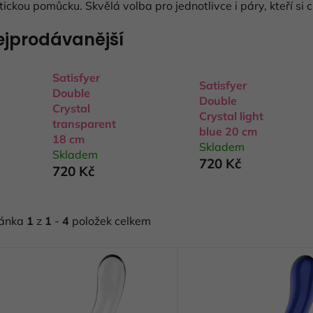
tickou pomůcku. Skvělá volba pro jednotlivce i páry, kteří si
ejprodávanější
Satisfyer
Satisfyer
Double
Double
Crystal
Crystal light
transparent
blue 20 cm
18 cm
Skladem
Skladem
720 Kč
720 Kč
ránka
1
z
1
-
4
položek celkem