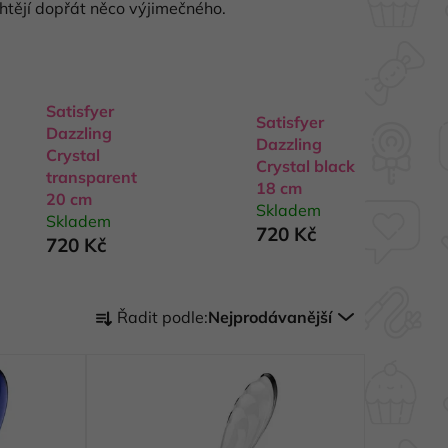
 chtějí dopřát něco výjimečného.
Satisfyer
Satisfyer
Dazzling
Dazzling
Crystal
Crystal black
transparent
18 cm
20 cm
Skladem
Skladem
720 Kč
720 Kč
Ř
Řadit podle:
Nejprodávanější
a
z
e
n
í