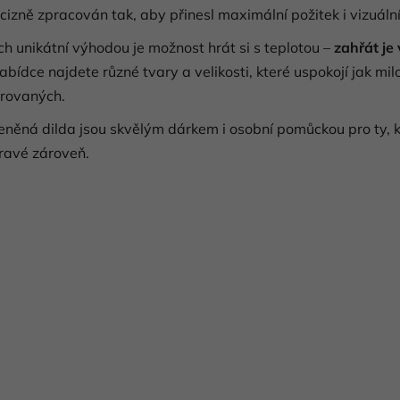
d
cizně zpracován tak, aby přinesl maximální požitek i vizuální
a
ich unikátní výhodou je možnost hrát si s teplotou –
zahřát je
c
í
abídce najdete různé tvary a velikosti, které uspokojí jak milo
p
rovaných.
r
v
eněná dilda jsou skvělým dárkem i osobní pomůckou pro ty, k
k
ravé zároveň.
y
v
ý
p
i
s
u