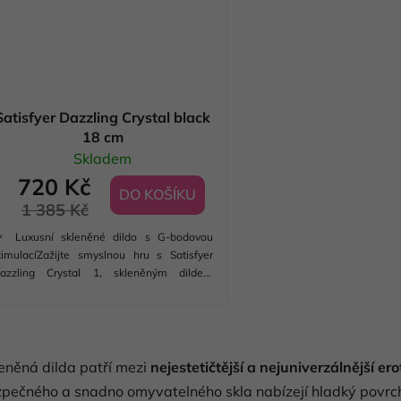
Satisfyer Dazzling Crystal black
18 cm
Skladem
720 Kč
DO KOŠÍKU
1 385 Kč
 Luxusní skleněné dildo s G-bodovou
timulacíZažijte smyslnou hru s Satisfyer
azzling Crystal 1, skleněným dildem
yrobeným z borosilikátového skla s dvěma
dlišnými texturami. Je teplotně odolné, což
možňuje hrátky s teplou i...
O
v
eněná dilda patří mezi
nejestetičtější a nejuniverzálnější e
l
á
pečného a snadno omyvatelného skla nabízejí hladký povrch a