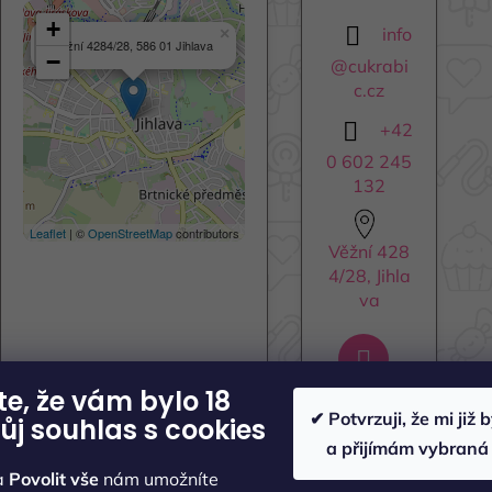
+
info
×
Věžní 4284/28, 586 01 Jihlava
−
@
cukrabi
c.cz
+42
0 602 245
132
Leaflet
| ©
OpenStreetMap
contributors
Věžní 428
4/28, Jihla
va
e, že vám bylo 18
✔ Potvrzuji, že mi již 
ůj souhlas s cookies
a přijímám vybraná
na
Povolit vše
nám umožníte