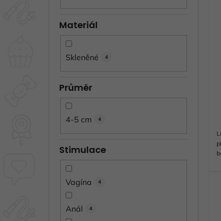
s
p
Materiál
r
o
Skleněné
4
d
u
k
Průměr
t
ů
4-5 cm
4
L
p
Stimulace
b
b
z
Vagína
4
s
Anál
4