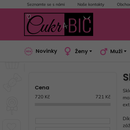
Přejít
Seznamte se s námi
Naše kontakty
Obchod
na
obsah
Novinky
Ženy
Muži
S
P
o
Cena
s
Skl
t
720
Kč
721
Kč
mož
r
ext
a
Dí
n
záž
n