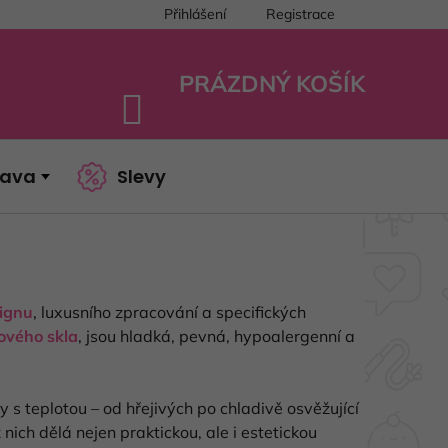
Přihlášení
Registrace
PRÁZDNÝ KOŠÍK
NÁKUPNÍ
KOŠÍK
bava
Slevy
signu
, luxusního zpracování a specifických
tového skla
, jsou hladká, pevná, hypoalergenní a
s teplotou – od hřejivých po chladivě osvěžující
 nich dělá nejen praktickou, ale i estetickou