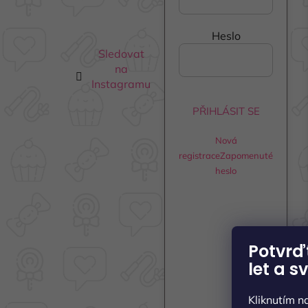
Heslo
Sledovat
na
Instagramu
PŘIHLÁSIT SE
Nová
registrace
Zapomenuté
heslo
Potvrďt
let
a sv
Kliknutím 