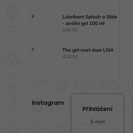
Lubrikant Splash a Slide
- anální gel 100 ml
160 Kč
The girl next door LISA
424 Kč
Z
á
Instagram
p
Přihlášení
a
t
E-mail
í