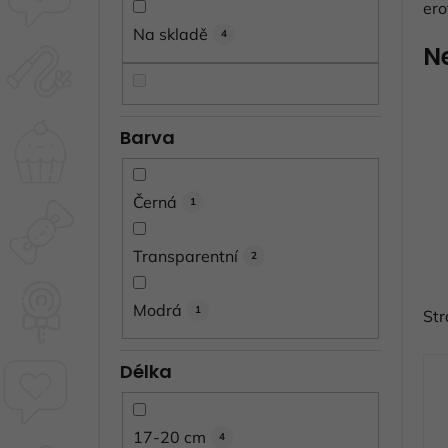
ero
í
Na skladě
4
p
N
a
n
e
Barva
l
Černá
1
Transparentní
2
Modrá
1
St
V
Délka
ý
p
i
17-20 cm
4