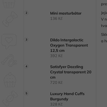
pre
Jej
Mini masturbátor
136 Kč
V n
tva
Skl
Dildo Intergalactic
a h
Oxygen Transparent
12,5 cm
392 Kč
Satisfyer Dazzling
Crystal transparent 20
cm
720 Kč
Luxury Hand Cuffs
Burgundy
328 Kč