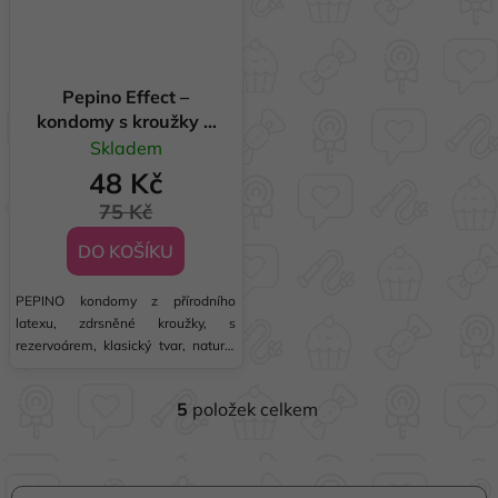
Pepino Effect –
kondomy s kroužky 3
ks
Skladem
48 Kč
75 Kč
DO KOŠÍKU
PEPINO kondomy z přírodního
latexu, zdrsněné kroužky, s
rezervoárem, klasický tvar, natural
colour, nominální šířka 52 mm.
Vlhčeno silikonovým olejem.
5
položek celkem
O
v
l
Z
á