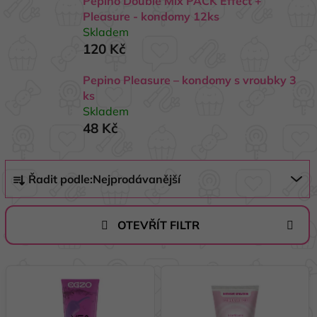
Pepino Double Mix PACK Effect +
Pleasure - kondomy 12ks
Skladem
120 Kč
Pepino Pleasure – kondomy s vroubky 3
ks
Skladem
48 Kč
Ř
Řadit podle:
Nejprodávanější
a
z
e
OTEVŘÍT FILTR
n
í
V
p
ý
r
p
o