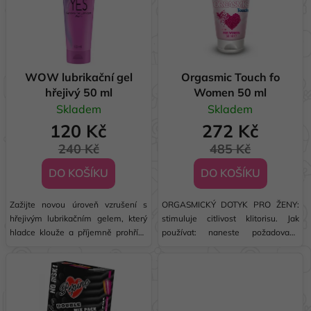
i
d
s
u
p
k
r
t
o
WOW lubrikační gel
Orgasmic Touch fo
ů
hřejivý 50 ml
Women 50 ml
d
Skladem
Skladem
u
120 Kč
272 Kč
k
t
240 Kč
485 Kč
ů
DO KOŠÍKU
DO KOŠÍKU
Zažijte novou úroveň vzrušení s
ORGASMICKÝ DOTYK PRO ŽENY:
hřejivým lubrikačním gelem, který
stimuluje citlivost klitorisu. Jak
hladce klouže a příjemně prohřívá
používat: naneste požadované
intimní partie. Ideální pro smyslné
množství gelu na klitoris a aplikaci
večery plné intenzivních pocitů. 💡
opakujte pokaždé, když budete
Výhody: Hřejivý efekt pro silnější
chtít. Před použitím gel pravidelně
prožitky Skvělý skluz a...
testujte nanesením malého
množství do...