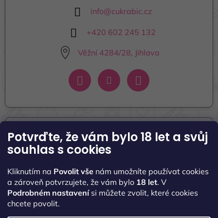
info
@
cukrabic.cz
+420 602 245 132
Věžní 4284/28, Jihlava
Potvrďte, že vám bylo 18 let
a svůj
Informace pro vás
souhlas s cookies
Seznamte se s námi
Kliknutím na
Povolit vše
nám umožníte používat cookies
Naše kontakty
a zároveň potvrzujete, že vám bylo
18 let
. V
Podrobném nastavení
si můžete zvolit, které cookies
Obchodní podmínky
chcete povolit.
Podmínky ochrany osobních údajů