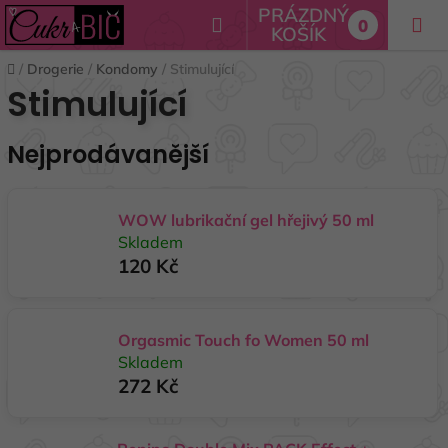
Přejít
PRÁZDNÝ
Hledat
0
na
KOŠÍK
NÁKUPNÍ
obsah
Domů
/
Drogerie
/
Kondomy
/
Stimulující
KOŠÍK
Stimulující
Nejprodávanější
WOW lubrikační gel hřejivý 50 ml
Skladem
120 Kč
Orgasmic Touch fo Women 50 ml
Skladem
272 Kč