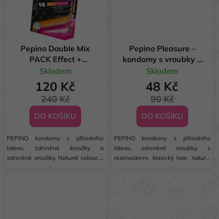
Pepino Double Mix
Pepino Pleasure –
PACK Effect +
kondomy s vroubky 3
Pleasure - kondomy
ks
Skladem
Skladem
12ks
120 Kč
48 Kč
240 Kč
90 Kč
DO KOŠÍKU
DO KOŠÍKU
PEPINO kondomy z přírodního
PEPINO kondomy z přírodního
latexu, zdrsněné kroužky a
latexu, zdrsněné vroubky, s
zdrsněné vroubky. Natural colour, s
rezervoárem, klasický tvar, natural
rezervoárem, nominální šířka 52
colour, nominální šířka 52 mm.
mm. Vlhčeno silikonovým olejem.
Vlhčeno silikonovým olejem. Bez
vůně. 100% dermatologicky
testováno.