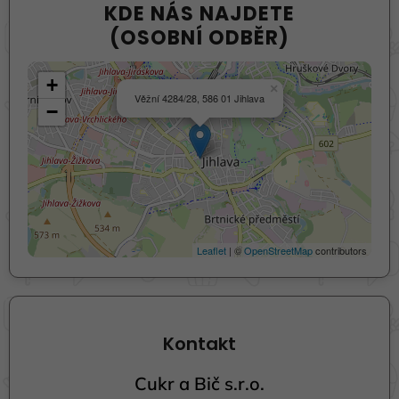
KDE NÁS NAJDETE
(OSOBNÍ ODBĚR)
+
×
Věžní 4284/28, 586 01 Jihlava
−
Leaflet
| ©
OpenStreetMap
contributors
Kontakt
Cukr a Bič s.r.o.