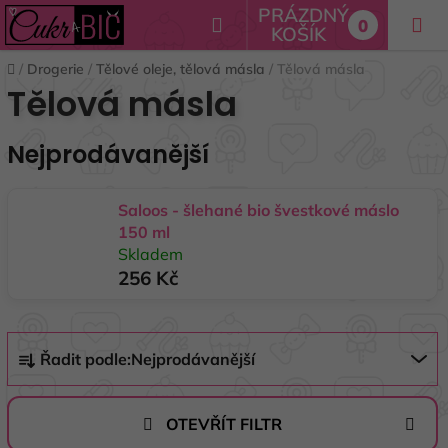
Přejít
PRÁZDNÝ
Hledat
0
na
KOŠÍK
NÁKUPNÍ
obsah
Domů
/
Drogerie
/
Tělové oleje, tělová másla
/
Tělová másla
KOŠÍK
Tělová másla
Nejprodávanější
Saloos - šlehané bio švestkové máslo
150 ml
Skladem
256 Kč
Ř
Řadit podle:
Nejprodávanější
a
z
e
OTEVŘÍT FILTR
n