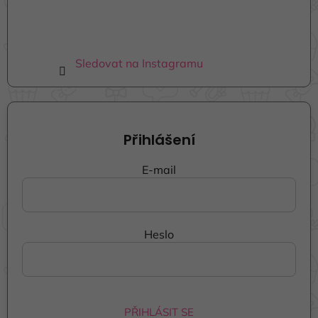
u
Sledovat na Instagramu
Přihlášení
E-mail
Heslo
PŘIHLÁSIT SE