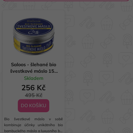
í
V
p
ý
r
p
o
i
d
s
u
p
k
r
t
o
Saloos - šlehané bio
ů
švestkové máslo 150
d
ml
Skladem
u
256 Kč
k
t
495 Kč
ů
DO KOŠÍKU
Bio švestkové máslo v sobě
kombinuje účinky unikátního bio
bambuckého másla a luxusního bio