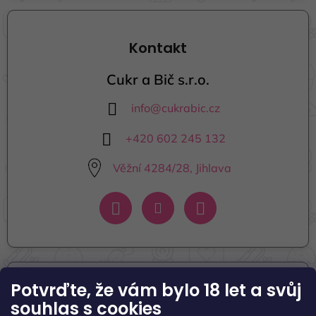
Kontakt
Cukr a Bič s.r.o.
info
@
cukrabic.cz
+420 602 245 132
Věžní 4284/28, Jihlava
Potvrďte, že vám bylo 18 let
a svůj
Informace pro vás
souhlas s cookies