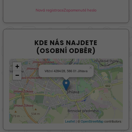
Nová registrace
Zapomenuté heslo
KDE NÁS NAJDETE
(OSOBNÍ ODBĚR)
+
×
Věžní 4284/28, 586 01 Jihlava
−
Leaflet
| ©
OpenStreetMap
contributors