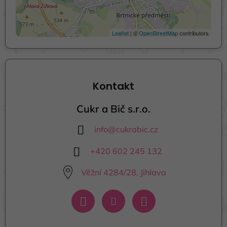
Leaflet
| ©
OpenStreetMap
contributors
Kontakt
Cukr a Bič s.r.o.
info
@
cukrabic.cz
+420 602 245 132
Věžní 4284/28, Jihlava