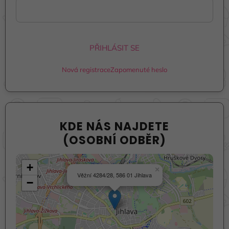
PŘIHLÁSIT SE
Nová registrace
Zapomenuté heslo
KDE NÁS NAJDETE
(OSOBNÍ ODBĚR)
+
×
Věžní 4284/28, 586 01 Jihlava
−