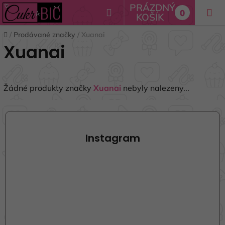
Přejít
PRÁZDNÝ
Hledat
0
na
KOŠÍK
NÁKUPNÍ
obsah
Domů
/
Prodávané značky
/
Xuanai
KOŠÍK
Xuanai
Žádné produkty značky
Xuanai
nebyly nalezeny...
Z
á
p
Instagram
a
t
í