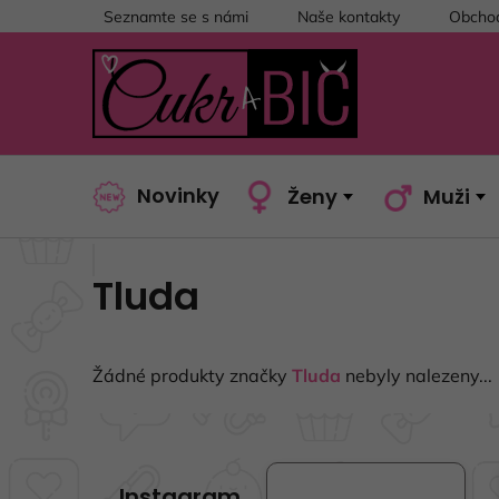
Přejít
Seznamte se s námi
Naše kontakty
Obchod
na
obsah
Novinky
Ženy
Muži
Tluda
Žádné produkty značky
Tluda
nebyly nalezeny...
Z
á
Instagram