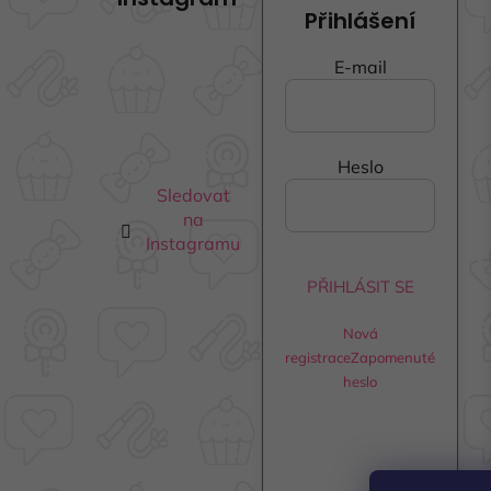
p
Přihlášení
a
t
E-mail
í
Heslo
Sledovat
na
Instagramu
PŘIHLÁSIT SE
Nová
registrace
Zapomenuté
heslo