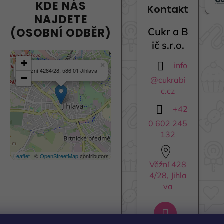
KDE NÁS
Kontakt
NAJDETE
(OSOBNÍ ODBĚR)
Cukr a B
ič s.r.o.
+
info
×
Věžní 4284/28, 586 01 Jihlava
−
@
cukrabi
c.cz
+42
0 602 245
132
Leaflet
| ©
OpenStreetMap
contributors
Věžní 428
4/28, Jihla
va