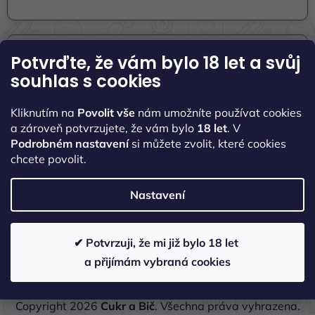
Potvrďte, že vám bylo 18 let
a svůj
Informace pro vás
souhlas s cookies
Seznamte se s námi
Kliknutím na
Povolit vše
nám umožníte používat cookies
Naše kontakty
a zároveň potvrzujete, že vám bylo
18 let
. V
Podrobném nastavení
si můžete zvolit, které cookies
Obchodní podmínky
chcete povolit.
Podmínky ochrany osobních údajů
Nastavení
✔ Potvrzuji, že mi již bylo 18 let
a přijímám vybraná cookies
Vytvořil Shoptet
Copyright 2026
Cukr a Bič
. Všechna práva vyhrazena.