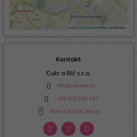
Leaflet
| ©
OpenStreetMap
contributors
Kontakt
Cukr a Bič s.r.o.
info
@
cukrabic.cz
+420 602 245 132
Věžní 4284/28, Jihlava