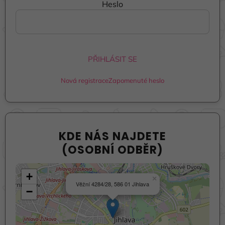
Heslo
PŘIHLÁSIT SE
Nová registrace
Zapomenuté heslo
KDE NÁS NAJDETE
(OSOBNÍ ODBĚR)
+
×
Věžní 4284/28, 586 01 Jihlava
−