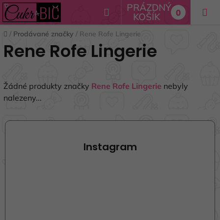
Přejít
PRÁZDNÝ
Hledat
0
na
KOŠÍK
NÁKUPNÍ
obsah
Domů
/
Prodávané značky
/
Rene Rofe Lingerie
KOŠÍK
Rene Rofe Lingerie
Žádné produkty značky
Rene Rofe Lingerie
nebyly
nalezeny...
Z
á
p
Instagram
a
t
í