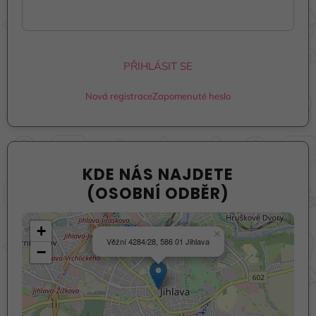
PŘIHLÁSIT SE
Nová registrace
Zapomenuté heslo
KDE NÁS NAJDETE
(OSOBNÍ ODBĚR)
+
×
Věžní 4284/28, 586 01 Jihlava
−