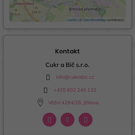
Leaflet
| ©
OpenStreetMap
contributors
Kontakt
Cukr a Bič s.r.o.
info
@
cukrabic.cz
+420 602 245 132
Věžní 4284/28, Jihlava