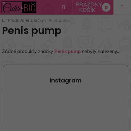
Přejít
PRÁZDNÝ
Hledat
0
na
KOŠÍK
NÁKUPNÍ
obsah
Domů
/
Prodávané značky
/
Penis pump
KOŠÍK
Penis pump
Žádné produkty značky
Penis pump
nebyly nalezeny...
Z
á
p
Instagram
a
t
í