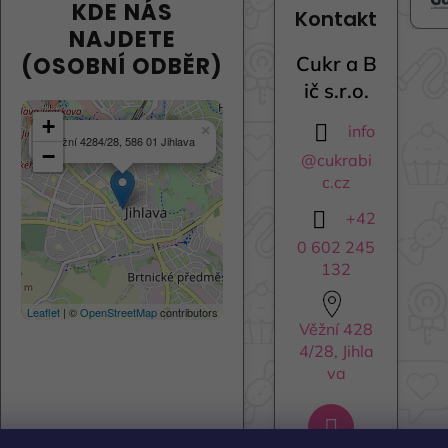
KDE NÁS
Kontakt
NAJDETE
(OSOBNÍ ODBĚR)
Cukr a B
ič s.r.o.
+
info
×
Věžní 4284/28, 586 01 Jihlava
−
@
cukrabi
c.cz
+42
0 602 245
132
Leaflet
| ©
OpenStreetMap
contributors
Věžní 428
4/28, Jihla
va