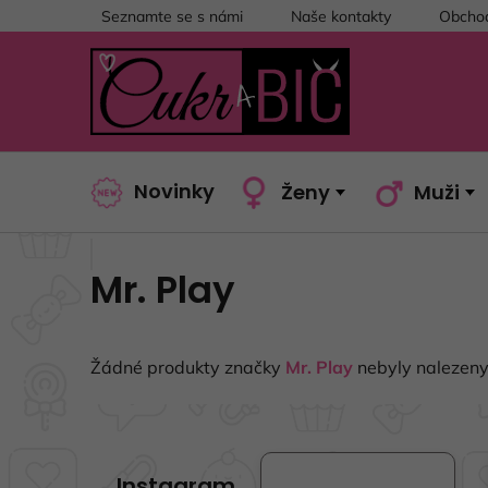
Přejít
Seznamte se s námi
Naše kontakty
Obchod
na
obsah
Novinky
Ženy
Muži
Mr. Play
Žádné produkty značky
Mr. Play
nebyly nalezeny.
Z
á
Instagram