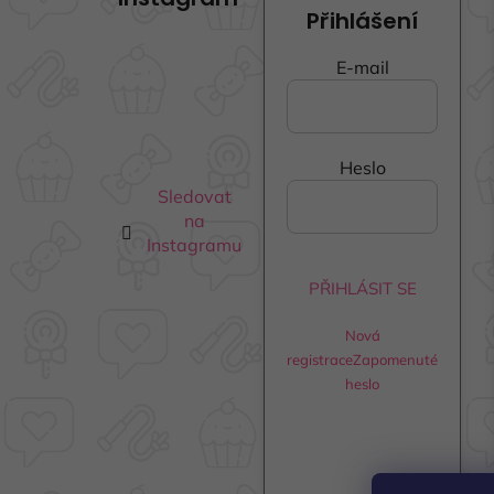
p
Přihlášení
a
t
E-mail
í
Heslo
Sledovat
na
Instagramu
PŘIHLÁSIT SE
Nová
registrace
Zapomenuté
heslo