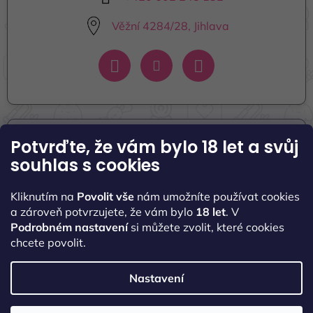
Věžní 4284/28, Jihlava
Potvrďte, že vám bylo 18 let
a svůj
Informace pro vás
souhlas s cookies
Seznamte se s námi
Kliknutím na
Povolit vše
nám umožníte používat cookies
Naše kontakty
a zároveň potvrzujete, že vám bylo
18 let
. V
Podrobném nastavení
si můžete zvolit, které cookies
Obchodní podmínky
chcete povolit.
Podmínky ochrany osobních údajů
Nastavení