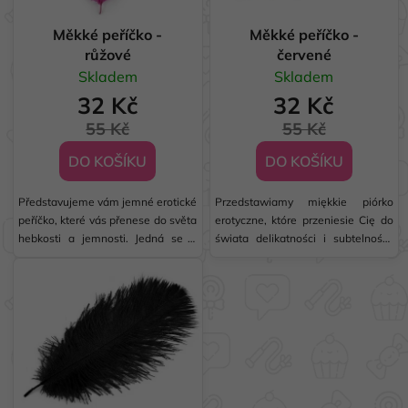
o
r
d
Měkké peříčko -
Měkké peříčko -
o
u
růžové
červené
d
k
Skladem
Skladem
u
t
32 Kč
32 Kč
k
ů
55 Kč
55 Kč
t
ů
DO KOŠÍKU
DO KOŠÍKU
Představujeme vám jemné erotické
Przedstawiamy miękkie piórko
peříčko, které vás přenese do světa
erotyczne, które przeniesie Cię do
hebkosti a jemnosti. Jedná se o
świata delikatności i subtelności.
jedinečný doplněk, díky kterému
To wyjątkowy dodatek, który
vaše smysly rozkvetou v oblaku
sprawi, że Twoje zmysły rozkwitną
nadýchaného klidu. Objevte nové
w chmurze puszystego ukojenia.
dimenze potěšení a vzrušení s
Odkryj nowe wymiary przyjemności
tímto...
i...