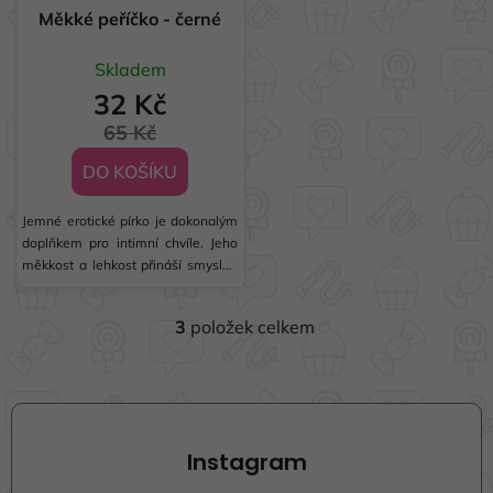
Měkké peříčko - černé
Skladem
32 Kč
65 Kč
DO KOŠÍKU
Jemné erotické pírko je dokonalým
doplňkem pro intimní chvíle. Jeho
měkkost a lehkost přináší smyslné
zážitky a intenzivní propojení s
vaším partnerem. Přednosti
3
položek celkem
produktu: 🌟 Hebkost a jemnost:
O
Poskytuje nezapomenutelné
v
doteky na...
l
Z
á
á
d
p
a
Instagram
a
c