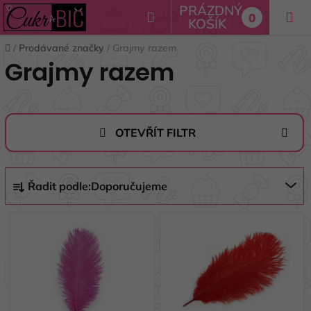
Přejít
PRÁZDNÝ
Hledat
0
na
KOŠÍK
NÁKUPNÍ
obsah
Domů
/
Prodávané značky
/
Grajmy razem
KOŠÍK
Grajmy razem
OTEVŘÍT FILTR
Ř
Řadit podle:
Doporučujeme
a
z
V
e
ý
n
p
í
i
p
s
r
p