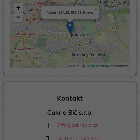
+
×
Věžní 4284/28, 586 01 Jihlava
−
Leaflet
| ©
OpenStreetMap
contributors
Kontakt
Cukr a Bič s.r.o.
info
@
cukrabic.cz
+420 602 245 132