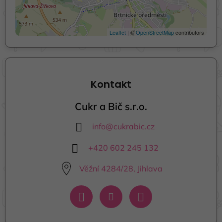
Leaflet
| ©
OpenStreetMap
contributors
Kontakt
Cukr a Bič s.r.o.
info
@
cukrabic.cz
+420 602 245 132
Věžní 4284/28, Jihlava