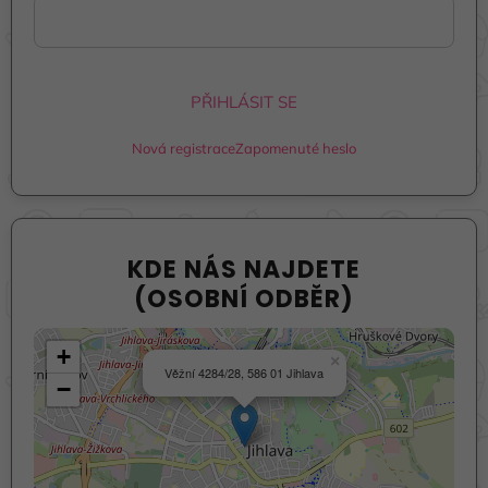
PŘIHLÁSIT SE
Nová registrace
Zapomenuté heslo
KDE NÁS NAJDETE
(OSOBNÍ ODBĚR)
+
×
Věžní 4284/28, 586 01 Jihlava
−