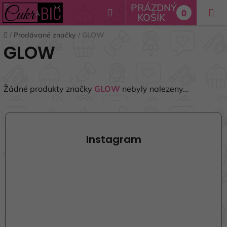
Přejít
PRÁZDNÝ
Hledat
0
na
KOŠÍK
NÁKUPNÍ
obsah
Domů
/
Prodávané značky
/
GLOW
KOŠÍK
GLOW
Žádné produkty značky
GLOW
nebyly nalezeny...
Z
á
p
Instagram
a
t
í