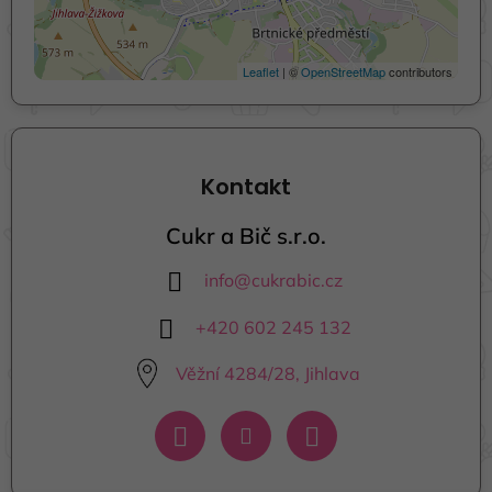
Leaflet
| ©
OpenStreetMap
contributors
Kontakt
Cukr a Bič s.r.o.
info
@
cukrabic.cz
+420 602 245 132
Věžní 4284/28, Jihlava