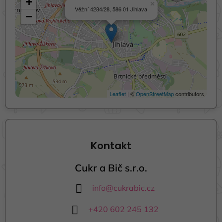
+
×
Věžní 4284/28, 586 01 Jihlava
−
Leaflet
| ©
OpenStreetMap
contributors
Kontakt
Cukr a Bič s.r.o.
info
@
cukrabic.cz
+420 602 245 132