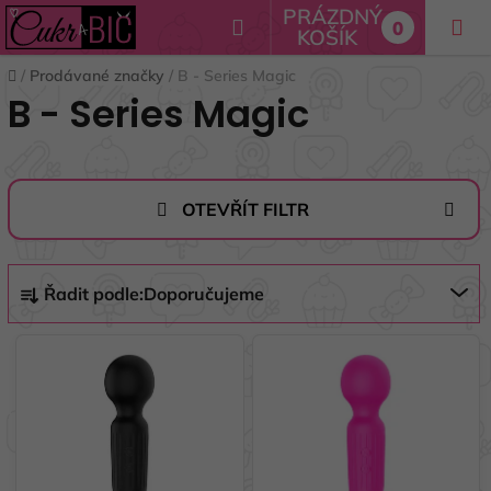
Přejít
PRÁZDNÝ
Hledat
0
na
KOŠÍK
NÁKUPNÍ
obsah
Domů
/
Prodávané značky
/
B - Series Magic
KOŠÍK
B - Series Magic
OTEVŘÍT FILTR
Ř
Řadit podle:
Doporučujeme
a
z
V
e
ý
n
p
í
i
p
s
r
p