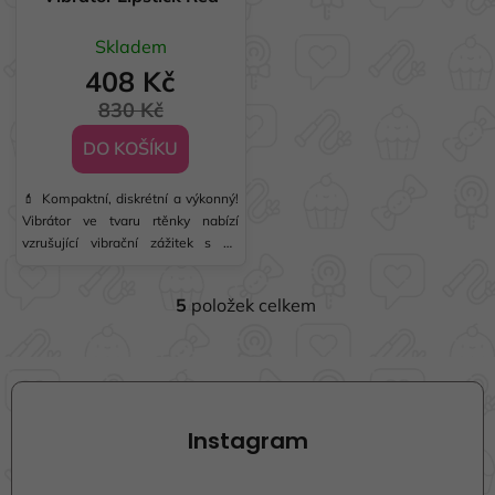
Skladem
408 Kč
830 Kč
DO KOŠÍKU
💄 Kompaktní, diskrétní a výkonný!
Vibrátor ve tvaru rtěnky nabízí
vzrušující vibrační zážitek s 10
variantami vibrací. Vodotěsný,
snadno čistitelný a ideální na cesty.
5
položek celkem
O
v
l
Z
á
á
d
p
a
Instagram
a
c
t
í