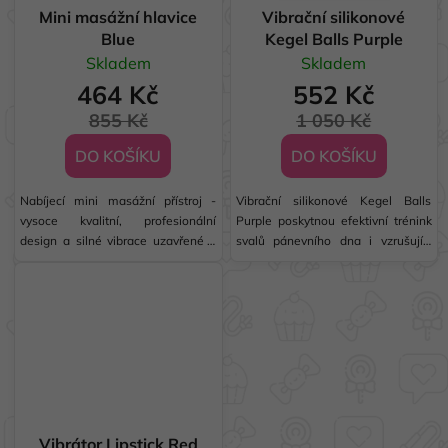
Mini masážní hlavice
Vibrační silikonové
Blue
Kegel Balls Purple
Skladem
Skladem
464 Kč
552 Kč
855 Kč
1 050 Kč
DO KOŠÍKU
DO KOŠÍKU
Nabíjecí mini masážní přístroj -
Vibrační silikonové Kegel Balls
vysoce kvalitní, profesionální
Purple poskytnou efektivní trénink
design a silné vibrace uzavřené v
svalů pánevního dna i vzrušující
malém praktickém stimulátoru.
stimulaci. Jsou vyrobeny z
Silnější než jiné nabíjecí masážní
lékařského silikonu, vodotěsné a
přístroje je ideální pro hlubokou,
disponují USB nabíjením. ✅
plnou a uspokojivou masáž celého
Efektivní posílení svalů pánevního
těla....
dna✅ 10...
Vibrátor Lipstick Red