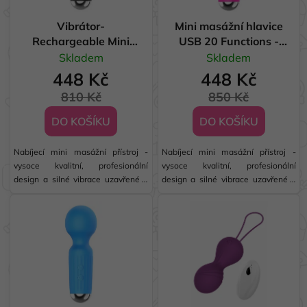
o
r
d
Vibrátor-
Mini masážní hlavice
o
u
Rechargeable Mini
USB 20 Functions -
d
Masager USB 20
Pink
k
Skladem
Skladem
u
funkcís - Black
t
448 Kč
448 Kč
k
ů
810 Kč
850 Kč
t
ů
DO KOŠÍKU
DO KOŠÍKU
Nabíjecí mini masážní přístroj -
Nabíjecí mini masážní přístroj -
vysoce kvalitní, profesionální
vysoce kvalitní, profesionální
design a silné vibrace uzavřené v
design a silné vibrace uzavřené v
malém praktickém stimulátoru.
malém praktickém stimulátoru.
Silnější než jiné nabíjecí masážní
Silnější než jiné nabíjecí masážní
přístroje je ideální pro hlubokou,
přístroje je ideální pro hlubokou,
plnou a uspokojivou masáž celého
plnou a uspokojivou masáž celého
těla....
těla....