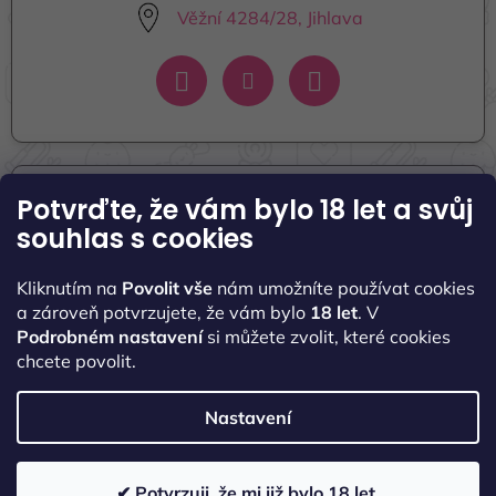
Věžní 4284/28, Jihlava
Potvrďte, že vám bylo 18 let
a svůj
Informace pro vás
souhlas s cookies
Seznamte se s námi
Kliknutím na
Povolit vše
nám umožníte používat cookies
Naše kontakty
a zároveň potvrzujete, že vám bylo
18 let
. V
Podrobném nastavení
si můžete zvolit, které cookies
Obchodní podmínky
chcete povolit.
Podmínky ochrany osobních údajů
Nastavení
✔ Potvrzuji, že mi již bylo 18 let