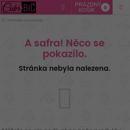
Přejít
PRÁZDNÝ
Hledat
0
na
KOŠÍK
NÁKUPNÍ
obsah
Domů
/
Stránka neexistuje
KOŠÍK
A safra! Něco se
pokazilo.
Stránka nebyla nalezena.