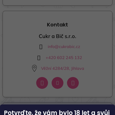
Kontakt
Cukr a Bič s.r.o.
info
@
cukrabic.cz
+420 602 245 132
Věžní 4284/28, Jihlava
Potvrďte, že vám bylo 18 let
a svůj