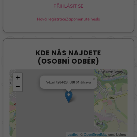
PŘIHLÁSIT SE
Nová registrace
Zapomenuté heslo
KDE NÁS NAJDETE
(OSOBNÍ ODBĚR)
+
×
Věžní 4284/28, 586 01 Jihlava
−
Leaflet
| ©
OpenStreetMap
contributors