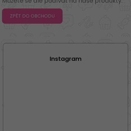
Můžete se ale podívat na naše produkty.
ZPĚT DO OBCHODU
Z
á
p
Instagram
a
t
í