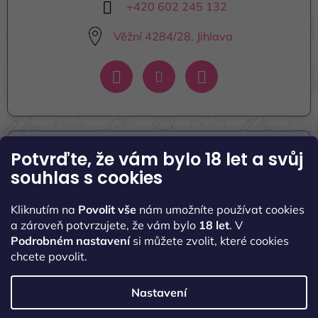
+420 602 245 132
Věžní 4284/28, Jihlava
Potvrďte, že vám bylo 18 let
a svůj
Informace pro vás
souhlas s cookies
Seznamte se s námi
Kliknutím na
Povolit vše
nám umožníte používat cookies
Naše kontakty
a zároveň potvrzujete, že vám bylo
18 let
. V
Podrobném nastavení
si můžete zvolit, které cookies
Obchodní podmínky
chcete povolit.
Podmínky ochrany osobních údajů
Nastavení