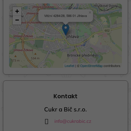
+
×
Věžní 4284/28, 586 01 Jihlava
−
Leaflet
| ©
OpenStreetMap
contributors
Kontakt
Cukr a Bič s.r.o.
info
@
cukrabic.cz