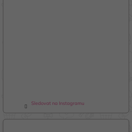
t
í
Sledovat na Instagramu