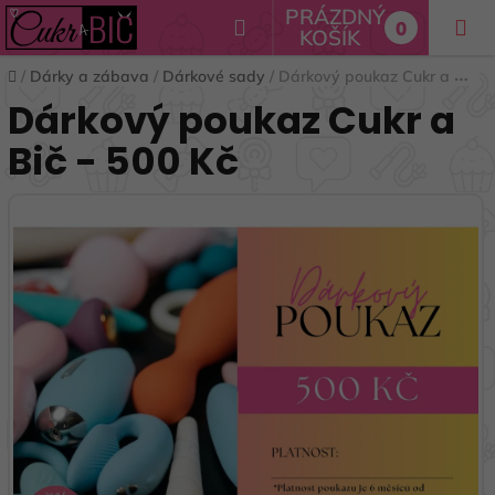
Přejít
PRÁZDNÝ
Hledat
0
na
KOŠÍK
NÁKUPNÍ
obsah
Domů
/
Dárky a zábava
/
Dárkové sady
/
Dárkový poukaz Cukr a Bič - 500 Kč
KOŠÍK
Dárkový poukaz Cukr a
Bič - 500 Kč