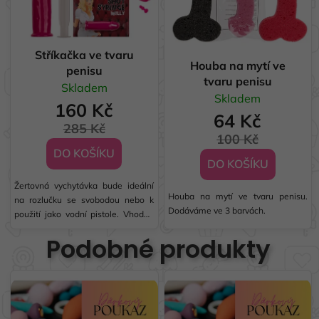
Stříkačka ve tvaru
Houba na mytí ve
penisu
tvaru penisu
Skladem
Skladem
160 Kč
64 Kč
285 Kč
100 Kč
DO KOŠÍKU
DO KOŠÍKU
Žertovná vychytávka bude ideální
Houba na mytí ve tvaru penisu.
na rozlučku se svobodou nebo k
Dodáváme ve 3 barvách.
použití jako vodní pistole. Vhodná
pro naplnění oblíbeným nápojem -
Podobné produkty
poté se vstříkne do pusy.