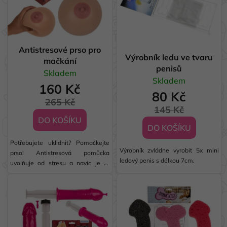
Antistresové prso pro
Výrobník ledu ve tvaru
mačkání
penisů
Skladem
Skladem
160 Kč
80 Kč
265 Kč
145 Kč
DO KOŠÍKU
DO KOŠÍKU
Potřebujete uklidnit? Pomačkejte
Výrobník zvládne vyrobit 5x mini
prso! Antistresová pomůcka
ledový penis s délkou 7cm.
uvolňuje od stresu a navíc je to
ideální dárek. Prso v sobě má jistou
dávku žertu a vtipu, proto ho
neváhejte darovat jakémukoliv
šprýmaři.