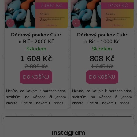
Dárkový poukaz Cukr
Dárkový poukaz Cukr
a Bič - 2000 Kč
a Bič - 1000 Kč
Skladem
Skladem
1 608 Kč
808 Kč
2 805 Kč
1 645 Kč
DO KOŠÍKU
DO KOŠÍKU
Nevíte, co koupit k narozeninám,
Nevíte, co koupit k narozeninám,
svátkům, na Vánoce či jenom
svátkům, na Vánoce či jenom
chcete udělat někomu radost?
chcete udělat někomu radost?
Platnost dárkového poukazu je 6
Platnost dárkového poukazu je 6
Z
měsíců od zakoupení. Vztahuje se
měsíců od zakoupení. Vztahuje se
á
na všechny skladové produkty!
na všechny skladové produkty!
p
Instagram
a